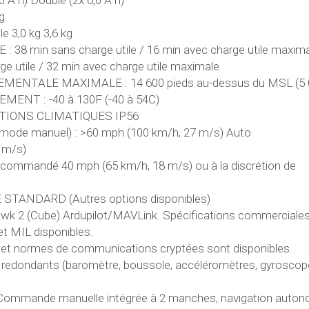
A h) Double (2x 6,0 A h)
kg
e 3,0 kg 3,6 kg
 min sans charge utile / 16 min avec charge utile maxima
 utile / 32 min avec charge utile maximale
ENTALE MAXIMALE : 14 600 pieds au-dessus du MSL (5 
NT : -40 à 130F (-40 à 54C)
IONS CLIMATIQUES IP56
e manuel) : >60 mph (100 km/h, 27 m/s) Auto
 m/s)
ndé 40 mph (65 km/h, 18 m/s) ou à la discrétion de
TANDARD (Autres options disponibles)
2 (Cube) Ardupilot/MAVLink. Spécifications commerciale
 et MIL disponibles.
 et normes de communications cryptées sont disponibles.
ondants (baromètre, boussole, accéléromètres, gyroscop
mande manuelle intégrée à 2 manches, navigation auto