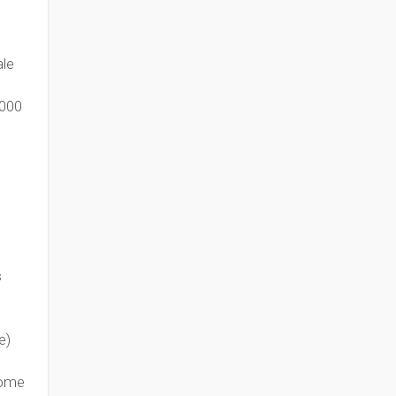
le
000
s
e)
nome