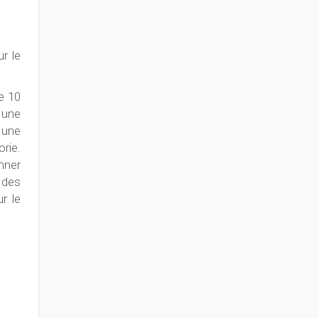
r le
e 10
 une
 une
orie.
nner
 des
r le