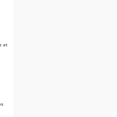
e et
es