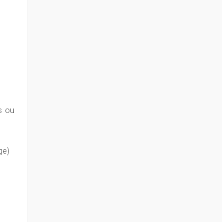
s ou
ge)