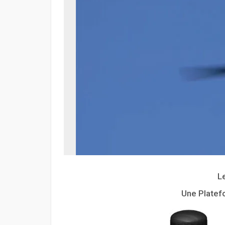
L
Une Platef