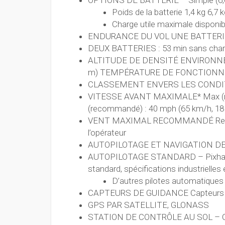
OPTIONS DE BATTERIE – Simple (6,0 
Poids de la batterie 1,4 kg 6,7 
Charge utile maximale disponibl
ENDURANCE DU VOL UNE BATTERIE : 38
DEUX BATTERIES : 53 min sans charge
ALTITUDE DE DENSITÉ ENVIRONNEM
m) TEMPÉRATURE DE FONCTIONNEME
CLASSEMENT ENVERS LES CONDIT
VITESSE AVANT MAXIMALE* Max (mod
(recommandé) : 40 mph (65 km/h, 18
VENT MAXIMAL RECOMMANDÉ Recomma
l’opérateur
AUTOPILOTAGE ET NAVIGATION DE S
AUTOPILOTAGE STANDARD – Pixhawk 
standard, spécifications industrielles
D’autres pilotes automatiques
CAPTEURS DE GUIDANCE Capteurs red
GPS PAR SATELLITE, GLONASS
STATION DE CONTRÔLE AU SOL – Com