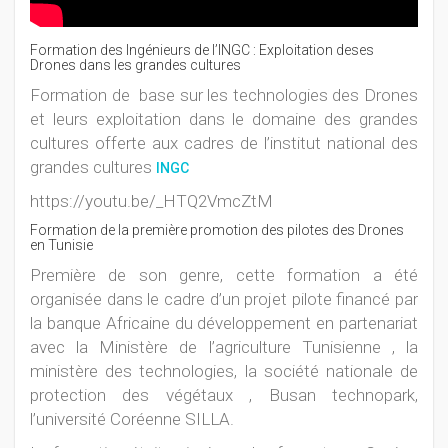
Formation des Ingénieurs de l’INGC : Exploitation deses
Drones dans les grandes cultures
Formation de base sur les technologies des Drones
et leurs exploitation dans le domaine des grandes
cultures offerte aux cadres de l’institut national des
grandes cultures
INGC
https://youtu.be/_HTQ2VmcZtM
Formation de la première promotion des pilotes des Drones
en Tunisie
Première de son genre, cette formation a été
organisée dans le cadre d’un projet pilote financé par
la banque Africaine du développement en partenariat
avec la Ministère de l’agriculture Tunisienne , la
ministère des technologies, la société nationale de
protection des végétaux , Busan technopark,
l’université Coréenne SILLA.